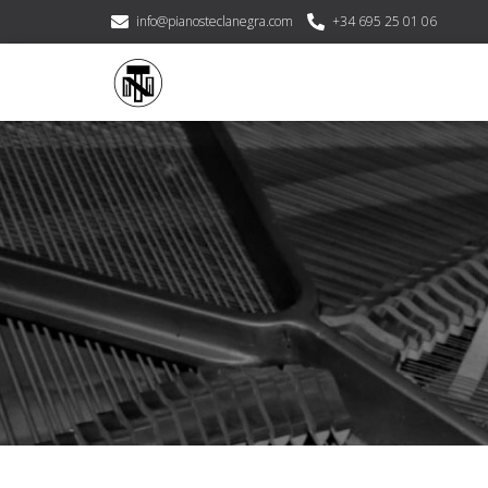
info@pianosteclanegra.com
+34 695 25 01 06