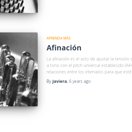
APRENDA MÁS
Afinación
La afinación es el acto de ajustar la tensión
a tono con el pitch universal establecido (A
relaciones entre los intervalos para que es
By
Javiera
,
6 years
ago