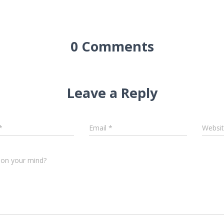
0 Comments
Leave a Reply
*
Email
*
Websi
 on your mind?