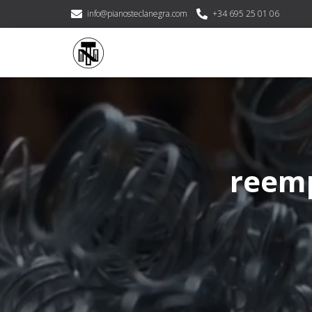
info@pianosteclanegra.com
+34 695 25 01 06
reemp