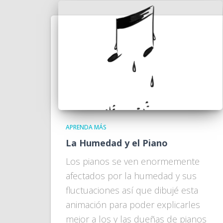
APRENDA MÁS
La Humedad y el Piano
Los pianos se ven enormemente
afectados por la humedad y sus
fluctuaciones así que dibujé esta
animación para poder explicarles
mejor a los y las dueñas de pianos