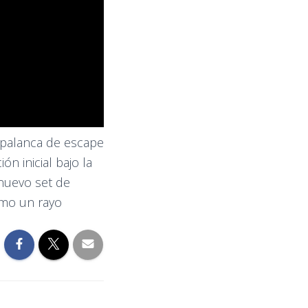
 palanca de escape
ón inicial bajo la
 nuevo set de
omo un rayo