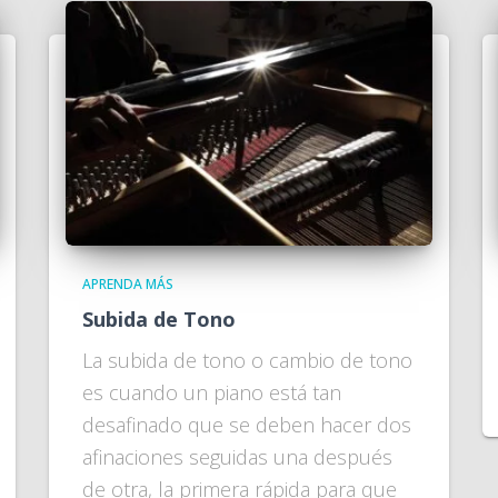
APRENDA MÁS
Subida de Tono
La subida de tono o cambio de tono
es cuando un piano está tan
desafinado que se deben hacer dos
afinaciones seguidas una después
de otra, la primera rápida para que